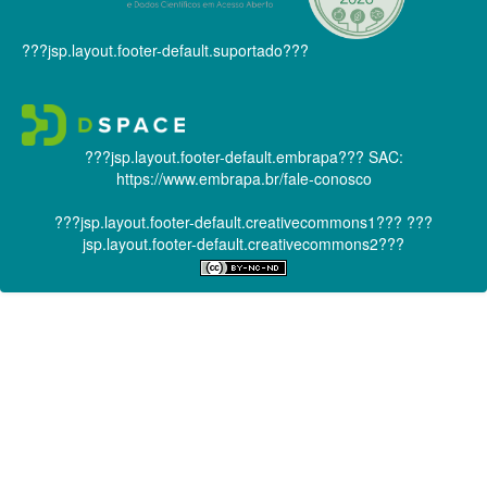
???jsp.layout.footer-default.suportado???
???jsp.layout.footer-default.embrapa???
SAC:
https://www.embrapa.br/fale-conosco
???jsp.layout.footer-default.creativecommons1???
???
jsp.layout.footer-default.creativecommons2???