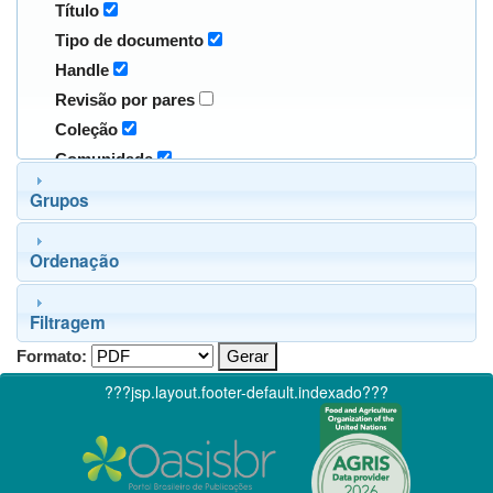
Título
Tipo de documento
Handle
Revisão por pares
Coleção
Comunidade
Grupos
Ordenação
Filtragem
Formato:
???jsp.layout.footer-default.indexado???