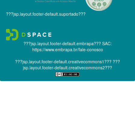
???jsp.layout.footer-default.suportado???
???jsp.layout.footer-default.embrapa???
SAC:
https://www.embrapa.br/fale-conosco
???jsp.layout.footer-default.creativecommons1???
???
jsp.layout.footer-default.creativecommons2???