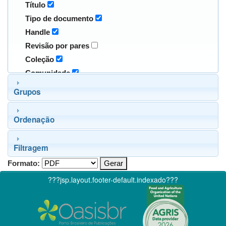
Título
Tipo de documento
Handle
Revisão por pares
Coleção
Comunidade
Grupos
Ordenação
Filtragem
Formato:
???jsp.layout.footer-default.indexado???