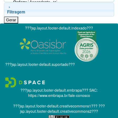
Ordem:
Filtragem
???jsp.layout.footer-default.indexado???
???jsp.layout.footer-default.suportado???
???jsp.layout.footer-default.embrapa???
SAC:
https://www.embrapa.br/fale-conosco
???jsp.layout.footer-default.creativecommons1???
???
jsp.layout.footer-default.creativecommons2???