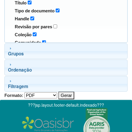
Título
Tipo de documento
Handle
Revisão por pares
Coleção
Comunidade
Grupos
Ordenação
Filtragem
Formato:
???jsp.layout.footer-default.indexado???