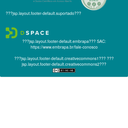
???jsp.layout.footer-default.suportado???
???jsp.layout.footer-default.embrapa???
SAC:
https://www.embrapa.br/fale-conosco
???jsp.layout.footer-default.creativecommons1???
???
jsp.layout.footer-default.creativecommons2???