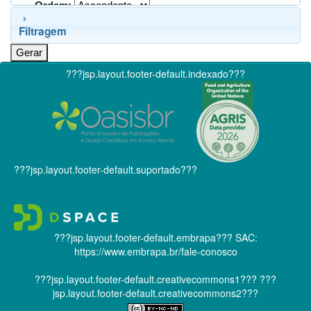
Ordem:
Filtragem
???jsp.layout.footer-default.indexado???
???jsp.layout.footer-default.suportado???
???jsp.layout.footer-default.embrapa???
SAC:
https://www.embrapa.br/fale-conosco
???jsp.layout.footer-default.creativecommons1???
???
jsp.layout.footer-default.creativecommons2???