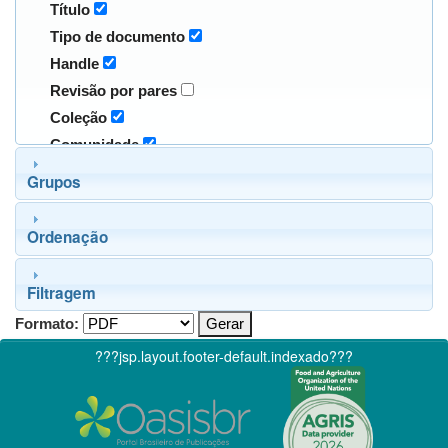
Título
Tipo de documento
Handle
Revisão por pares
Coleção
Comunidade
Grupos
Ordenação
Filtragem
Formato:
???jsp.layout.footer-default.indexado???