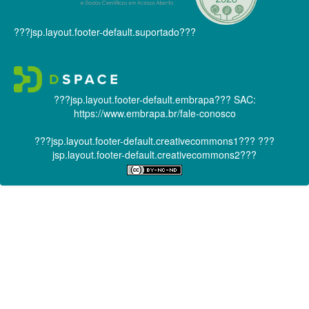
???jsp.layout.footer-default.suportado???
???jsp.layout.footer-default.embrapa???
SAC:
https://www.embrapa.br/fale-conosco
???jsp.layout.footer-default.creativecommons1???
???
jsp.layout.footer-default.creativecommons2???