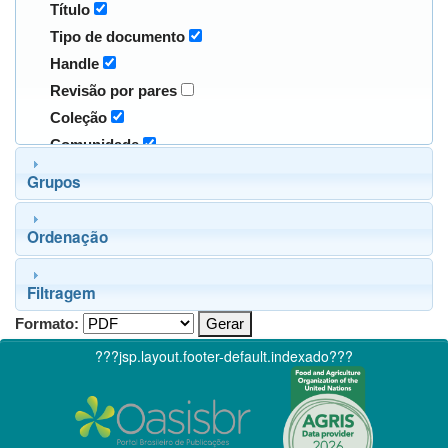
Título
Tipo de documento
Handle
Revisão por pares
Coleção
Comunidade
Grupos
Ordenação
Filtragem
Formato:
???jsp.layout.footer-default.indexado???