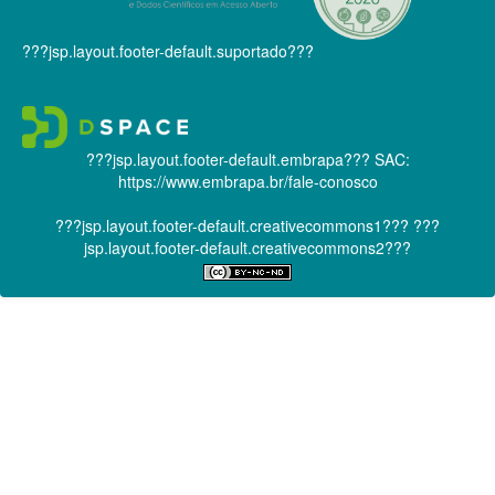
???jsp.layout.footer-default.suportado???
???jsp.layout.footer-default.embrapa???
SAC:
https://www.embrapa.br/fale-conosco
???jsp.layout.footer-default.creativecommons1???
???
jsp.layout.footer-default.creativecommons2???