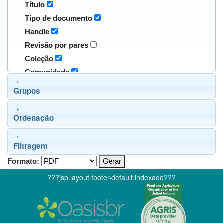
Título
Tipo de documento
Handle
Revisão por pares
Coleção
Comunidade
Grupos
Ordenação
Filtragem
Formato:
???jsp.layout.footer-default.indexado???