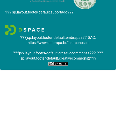
???jsp.layout.footer-default.suportado???
???jsp.layout.footer-default.embrapa???
SAC:
https://www.embrapa.br/fale-conosco
???jsp.layout.footer-default.creativecommons1???
???
jsp.layout.footer-default.creativecommons2???