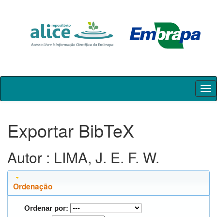
Skip
navigation
Exportar BibTeX
Autor : LIMA, J. E. F. W.
Ordenação
Ordenar por: