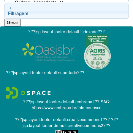
Ordem:
Filtragem
???jsp.layout.footer-default.indexado???
???jsp.layout.footer-default.suportado???
???jsp.layout.footer-default.embrapa???
SAC:
https://www.embrapa.br/fale-conosco
???jsp.layout.footer-default.creativecommons1???
???
jsp.layout.footer-default.creativecommons2???