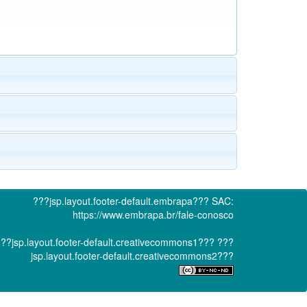
???jsp.layout.footer-default.embrapa???
SAC:
https://www.embrapa.br/fale-conosco
??jsp.layout.footer-default.creativecommons1???
???
jsp.layout.footer-default.creativecommons2???