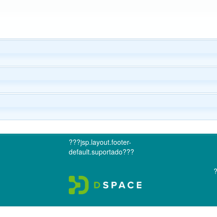
???jsp.layout.footer-
default.suportado???
?