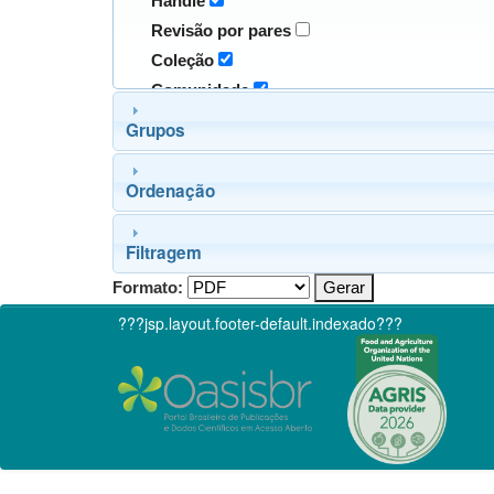
Handle
Revisão por pares
Coleção
Comunidade
Grupos
Ordenação
Filtragem
Formato:
???jsp.layout.footer-default.indexado???