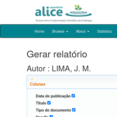
Skip
Home
Browse
About
Statistics
navigation
Gerar relatório
Autor : LIMA, J. M.
Colunas
Data de publicação
Título
Tipo de documento