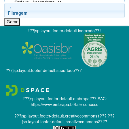
Ordem:
Filtragem
???jsp.layout.footer-default.indexado???
???jsp.layout.footer-default.suportado???
???jsp.layout.footer-default.embrapa???
SAC:
https://www.embrapa.br/fale-conosco
???jsp.layout.footer-default.creativecommons1???
???
jsp.layout.footer-default.creativecommons2???