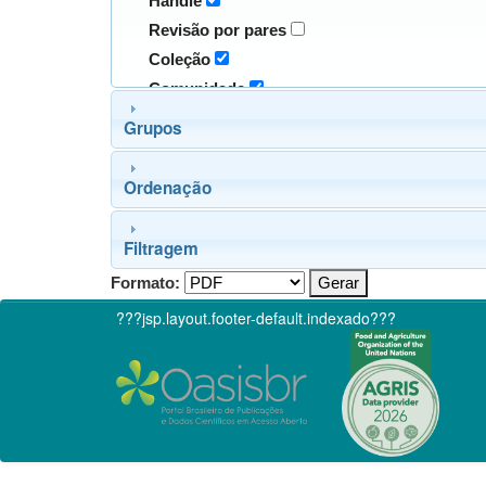
Handle
Revisão por pares
Coleção
Comunidade
Grupos
Ordenação
Filtragem
Formato:
???jsp.layout.footer-default.indexado???