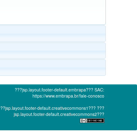
???jsp.layout.footer-default.embrapa???
SAC:
https://www.embrapa.br/fale-conosco
??jsp.layout.footer-default.creativecommons1???
???
jsp.layout.footer-default.creativecommons2???