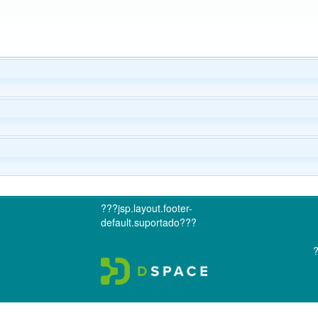
???jsp.layout.footer-
default.suportado???
?