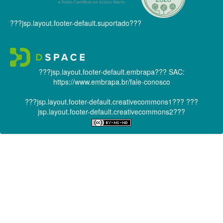
???jsp.layout.footer-default.suportado???
???jsp.layout.footer-default.embrapa???
SAC:
https://www.embrapa.br/fale-conosco
???jsp.layout.footer-default.creativecommons1???
???
jsp.layout.footer-default.creativecommons2???