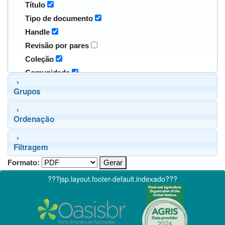
Título
Tipo de documento
Handle
Revisão por pares
Coleção
Comunidade
Grupos
Ordenação
Filtragem
Formato:
???jsp.layout.footer-default.indexado???