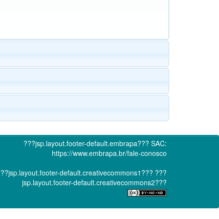
???jsp.layout.footer-default.embrapa???
SAC:
https://www.embrapa.br/fale-conosco
??jsp.layout.footer-default.creativecommons1???
???
jsp.layout.footer-default.creativecommons2???