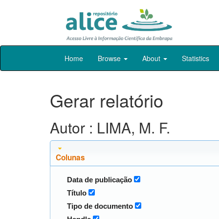
Skip
Home
Browse
About
Statistics
navigation
Gerar relatório
Autor : LIMA, M. F.
Colunas
Data de publicação
Título
Tipo de documento