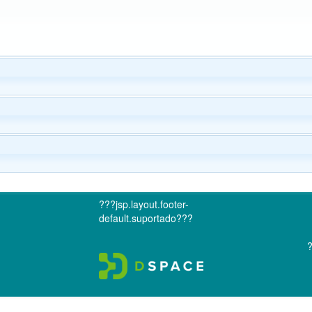
???jsp.layout.footer-
default.suportado???
?