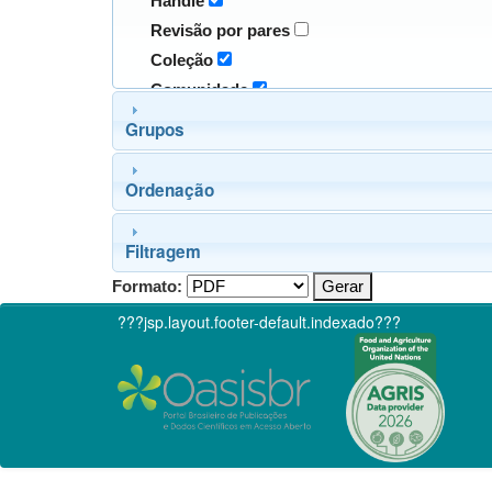
Handle
Revisão por pares
Coleção
Comunidade
Grupos
Ordenação
Filtragem
Formato:
???jsp.layout.footer-default.indexado???