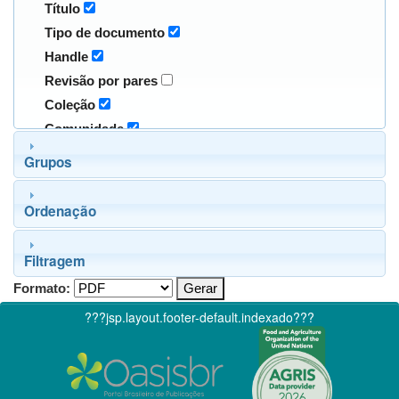
Título
Tipo de documento
Handle
Revisão por pares
Coleção
Comunidade
Grupos
Ordenação
Filtragem
Formato:
???jsp.layout.footer-default.indexado???