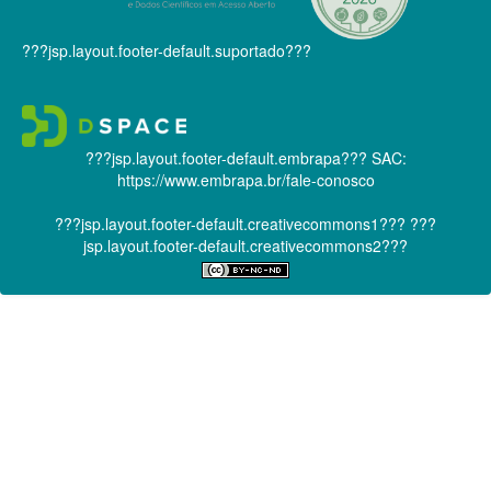
???jsp.layout.footer-default.suportado???
???jsp.layout.footer-default.embrapa???
SAC:
https://www.embrapa.br/fale-conosco
???jsp.layout.footer-default.creativecommons1???
???
jsp.layout.footer-default.creativecommons2???