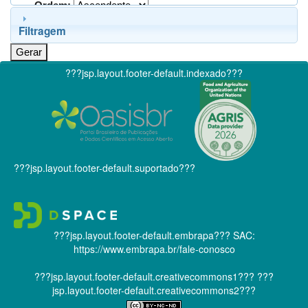
Ordem:
Filtragem
???jsp.layout.footer-default.indexado???
???jsp.layout.footer-default.suportado???
???jsp.layout.footer-default.embrapa???
SAC:
https://www.embrapa.br/fale-conosco
???jsp.layout.footer-default.creativecommons1???
???
jsp.layout.footer-default.creativecommons2???