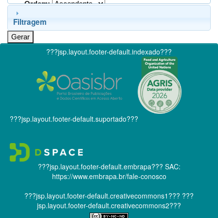
Ordem:
Filtragem
???jsp.layout.footer-default.indexado???
???jsp.layout.footer-default.suportado???
???jsp.layout.footer-default.embrapa???
SAC:
https://www.embrapa.br/fale-conosco
???jsp.layout.footer-default.creativecommons1???
???
jsp.layout.footer-default.creativecommons2???