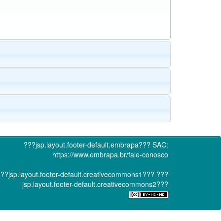
???jsp.layout.footer-default.embrapa???
SAC:
https://www.embrapa.br/fale-conosco
??jsp.layout.footer-default.creativecommons1???
???
jsp.layout.footer-default.creativecommons2???