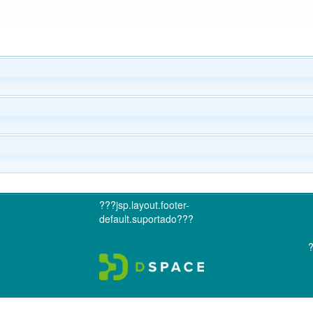
???jsp.layout.footer-
default.suportado???
?