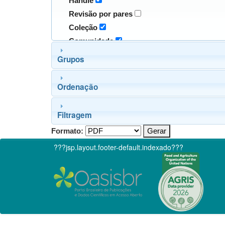
Handle
Revisão por pares
Coleção
Comunidade
Grupos
Ordenação
Filtragem
Formato:
???jsp.layout.footer-default.indexado???