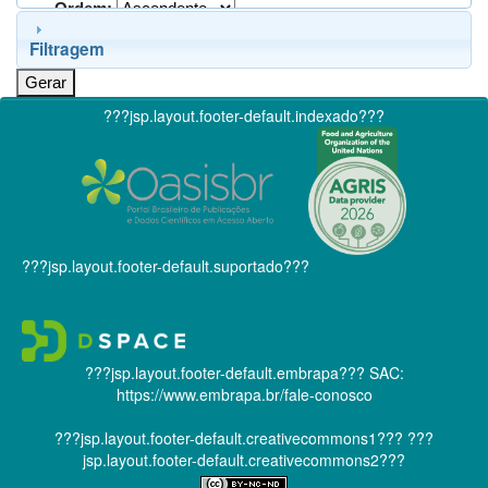
Ordem:
Filtragem
???jsp.layout.footer-default.indexado???
???jsp.layout.footer-default.suportado???
???jsp.layout.footer-default.embrapa???
SAC:
https://www.embrapa.br/fale-conosco
???jsp.layout.footer-default.creativecommons1???
???
jsp.layout.footer-default.creativecommons2???