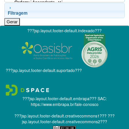
Ordem:
Filtragem
???jsp.layout.footer-default.indexado???
???jsp.layout.footer-default.suportado???
???jsp.layout.footer-default.embrapa???
SAC:
https://www.embrapa.br/fale-conosco
???jsp.layout.footer-default.creativecommons1???
???
jsp.layout.footer-default.creativecommons2???