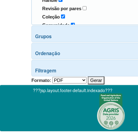
Handle
Revisão por pares
Coleção
Comunidade
Grupos
Ordenação
Filtragem
Formato:
???jsp.layout.footer-default.indexado???