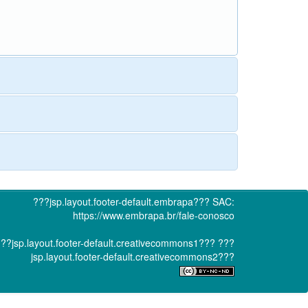
???jsp.layout.footer-default.embrapa???
SAC:
https://www.embrapa.br/fale-conosco
??jsp.layout.footer-default.creativecommons1???
???
jsp.layout.footer-default.creativecommons2???