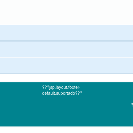
???jsp.layout.footer-
default.suportado???
?