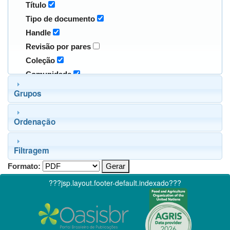
Título
Tipo de documento
Handle
Revisão por pares
Coleção
Comunidade
Grupos
Ordenação
Filtragem
Formato:
???jsp.layout.footer-default.indexado???