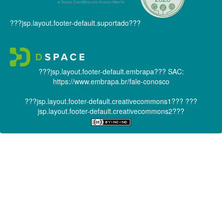
???jsp.layout.footer-default.suportado???
???jsp.layout.footer-default.embrapa???
SAC:
https://www.embrapa.br/fale-conosco
???jsp.layout.footer-default.creativecommons1???
???
jsp.layout.footer-default.creativecommons2???