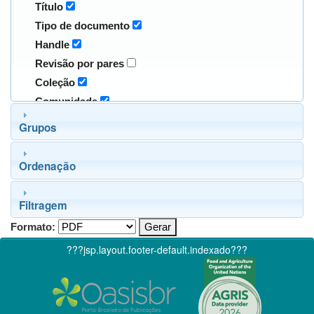
Título
Tipo de documento
Handle
Revisão por pares
Coleção
Comunidade
Grupos
Ordenação
Filtragem
Formato:
???jsp.layout.footer-default.indexado???