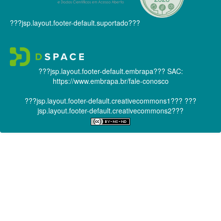
???jsp.layout.footer-default.suportado???
???jsp.layout.footer-default.embrapa???
SAC:
https://www.embrapa.br/fale-conosco
???jsp.layout.footer-default.creativecommons1???
???
jsp.layout.footer-default.creativecommons2???