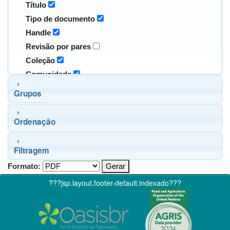
Título
Tipo de documento
Handle
Revisão por pares
Coleção
Comunidade
Grupos
Ordenação
Filtragem
Formato:
???jsp.layout.footer-default.indexado???