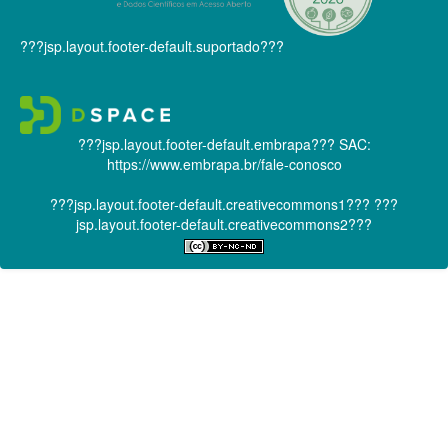
???jsp.layout.footer-default.suportado???
???jsp.layout.footer-default.embrapa???
SAC:
https://www.embrapa.br/fale-conosco
???jsp.layout.footer-default.creativecommons1???
???
jsp.layout.footer-default.creativecommons2???