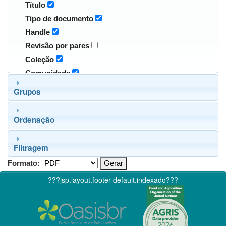
Título
Tipo de documento
Handle
Revisão por pares
Coleção
Comunidade
Grupos
Ordenação
Filtragem
Formato:
???jsp.layout.footer-default.indexado???