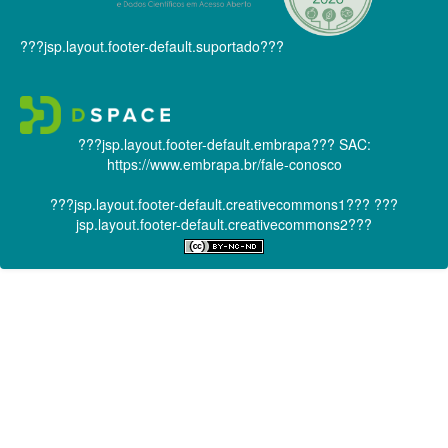
???jsp.layout.footer-default.suportado???
???jsp.layout.footer-default.embrapa???
SAC:
https://www.embrapa.br/fale-conosco
???jsp.layout.footer-default.creativecommons1???
???
jsp.layout.footer-default.creativecommons2???