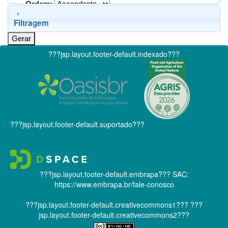
Ordem:
Filtragem
???jsp.layout.footer-default.indexado???
???jsp.layout.footer-default.suportado???
???jsp.layout.footer-default.embrapa???
SAC:
https://www.embrapa.br/fale-conosco
???jsp.layout.footer-default.creativecommons1???
???
jsp.layout.footer-default.creativecommons2???