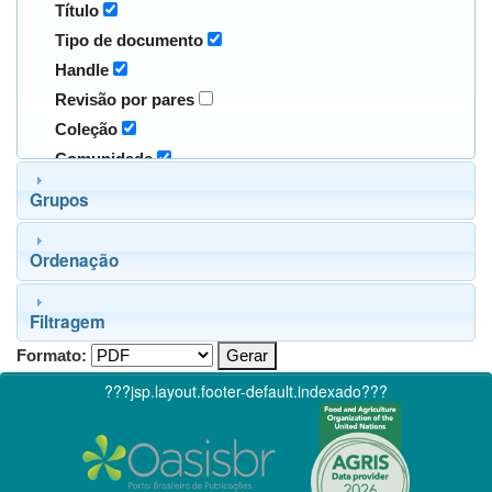
Título
Tipo de documento
Handle
Revisão por pares
Coleção
Comunidade
Grupos
Ordenação
Filtragem
Formato:
???jsp.layout.footer-default.indexado???