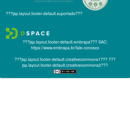
???jsp.layout.footer-default.suportado???
???jsp.layout.footer-default.embrapa???
SAC:
https://www.embrapa.br/fale-conosco
???jsp.layout.footer-default.creativecommons1???
???
jsp.layout.footer-default.creativecommons2???