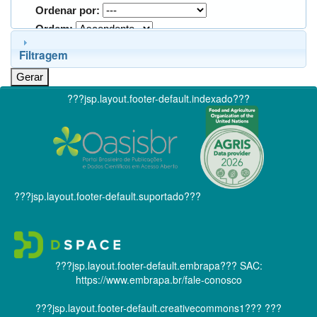
Ordenar por:
Ordem:
Filtragem
???jsp.layout.footer-default.indexado???
???jsp.layout.footer-default.suportado???
???jsp.layout.footer-default.embrapa???
SAC:
https://www.embrapa.br/fale-conosco
???jsp.layout.footer-default.creativecommons1???
???