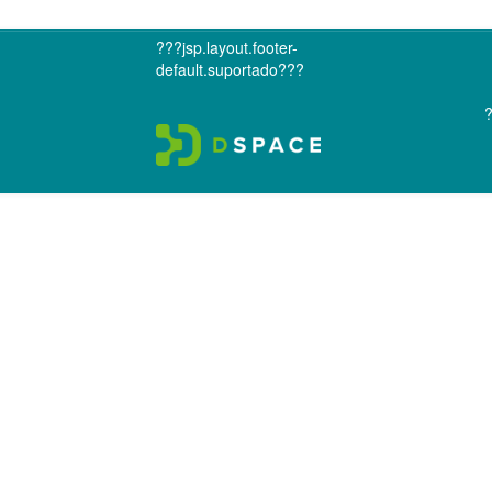
???jsp.layout.footer-
default.suportado???
?