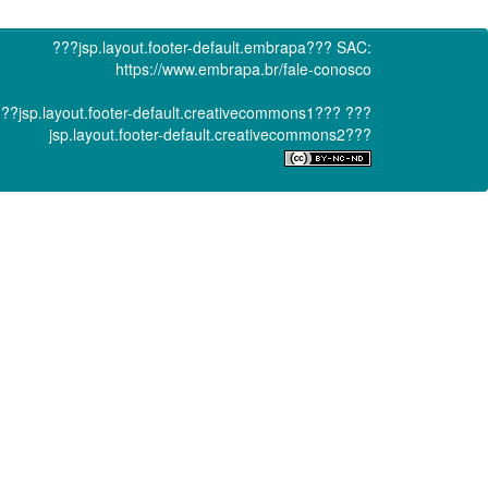
???jsp.layout.footer-default.embrapa???
SAC:
https://www.embrapa.br/fale-conosco
??jsp.layout.footer-default.creativecommons1???
???
jsp.layout.footer-default.creativecommons2???