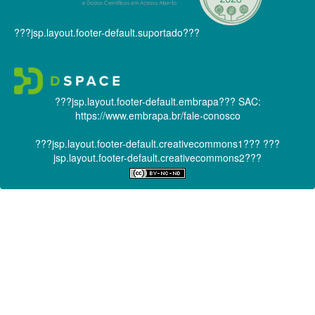
???jsp.layout.footer-default.suportado???
???jsp.layout.footer-default.embrapa???
SAC:
https://www.embrapa.br/fale-conosco
???jsp.layout.footer-default.creativecommons1???
???
jsp.layout.footer-default.creativecommons2???