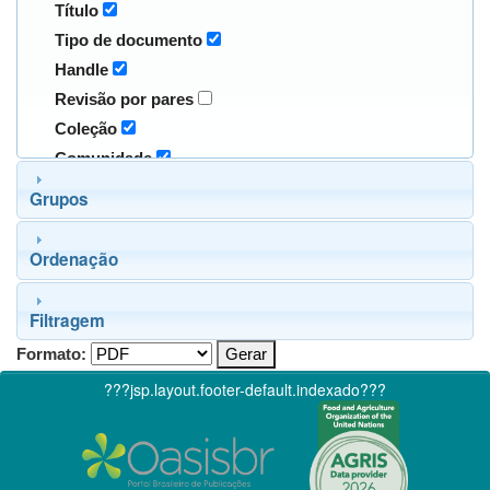
Título
Tipo de documento
Handle
Revisão por pares
Coleção
Comunidade
Grupos
Ordenação
Filtragem
Formato:
???jsp.layout.footer-default.indexado???