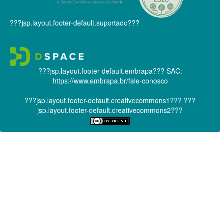
???jsp.layout.footer-default.suportado???
???jsp.layout.footer-default.embrapa???
SAC:
https://www.embrapa.br/fale-conosco
???jsp.layout.footer-default.creativecommons1???
???
jsp.layout.footer-default.creativecommons2???