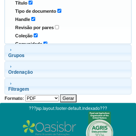
Título
Tipo de documento
Handle
Revisão por pares
Coleção
Comunidade
Grupos
Ordenação
Filtragem
Formato:
???jsp.layout.footer-default.indexado???