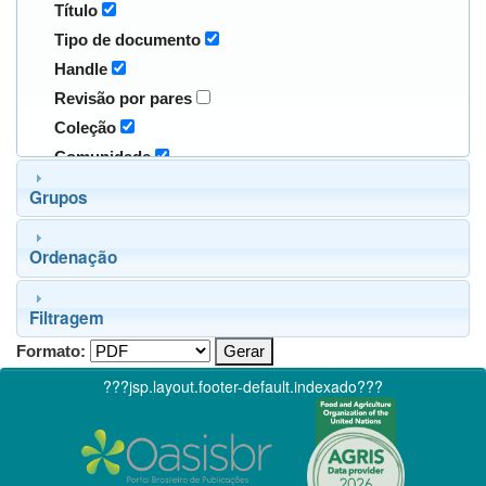
Título
Tipo de documento
Handle
Revisão por pares
Coleção
Comunidade
Grupos
Ordenação
Filtragem
Formato:
???jsp.layout.footer-default.indexado???