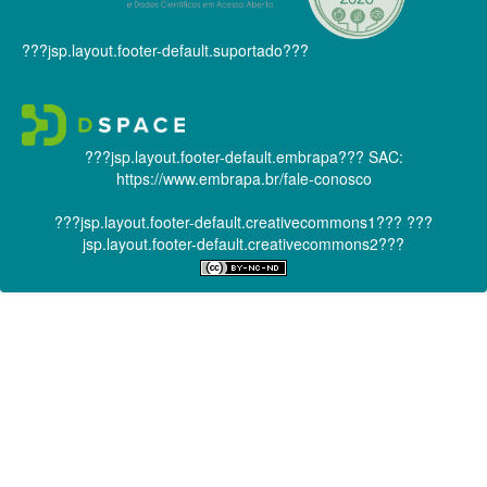
???jsp.layout.footer-default.suportado???
???jsp.layout.footer-default.embrapa???
SAC:
https://www.embrapa.br/fale-conosco
???jsp.layout.footer-default.creativecommons1???
???
jsp.layout.footer-default.creativecommons2???