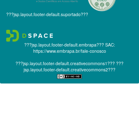
???jsp.layout.footer-default.suportado???
???jsp.layout.footer-default.embrapa???
SAC:
https://www.embrapa.br/fale-conosco
???jsp.layout.footer-default.creativecommons1???
???
jsp.layout.footer-default.creativecommons2???