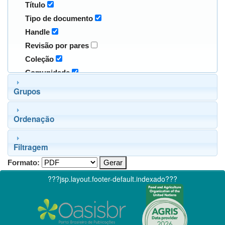
Título
Tipo de documento
Handle
Revisão por pares
Coleção
Comunidade
Grupos
Ordenação
Filtragem
Formato:
???jsp.layout.footer-default.indexado???