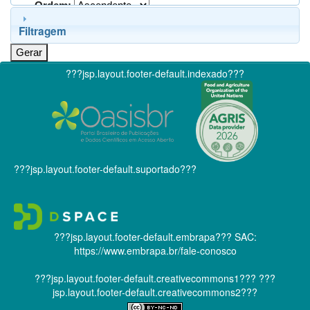
Ordem:
Filtragem
???jsp.layout.footer-default.indexado???
???jsp.layout.footer-default.suportado???
???jsp.layout.footer-default.embrapa???
SAC:
https://www.embrapa.br/fale-conosco
???jsp.layout.footer-default.creativecommons1???
???
jsp.layout.footer-default.creativecommons2???