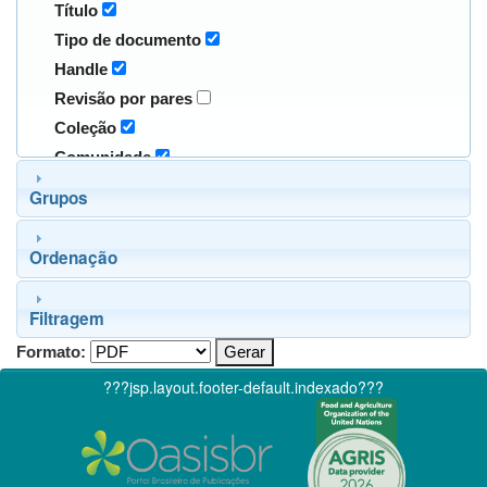
Título
Tipo de documento
Handle
Revisão por pares
Coleção
Comunidade
Grupos
Ordenação
Filtragem
Formato:
???jsp.layout.footer-default.indexado???