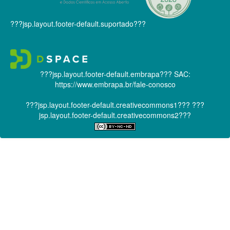
???jsp.layout.footer-default.suportado???
???jsp.layout.footer-default.embrapa???
SAC:
https://www.embrapa.br/fale-conosco
???jsp.layout.footer-default.creativecommons1???
???
jsp.layout.footer-default.creativecommons2???