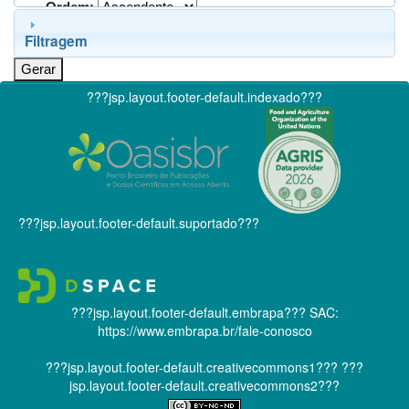
Ordem:
Filtragem
???jsp.layout.footer-default.indexado???
???jsp.layout.footer-default.suportado???
???jsp.layout.footer-default.embrapa???
SAC:
https://www.embrapa.br/fale-conosco
???jsp.layout.footer-default.creativecommons1???
???
jsp.layout.footer-default.creativecommons2???