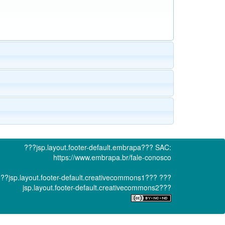
???jsp.layout.footer-default.embrapa???
SAC:
https://www.embrapa.br/fale-conosco
??jsp.layout.footer-default.creativecommons1???
???
jsp.layout.footer-default.creativecommons2???