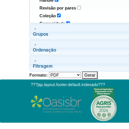
Handle
Revisão por pares
Coleção
Comunidade
Grupos
Ordenação
Filtragem
Formato:
???jsp.layout.footer-default.indexado???