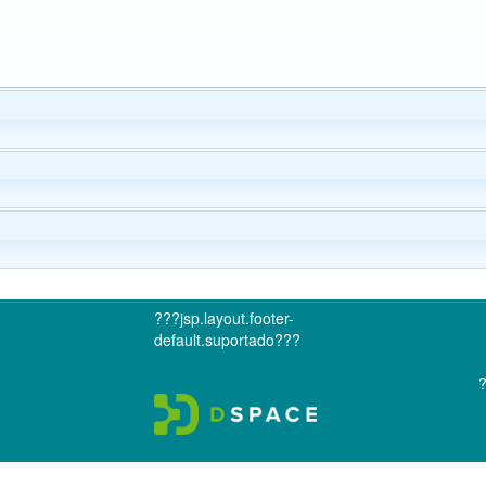
???jsp.layout.footer-
default.suportado???
?