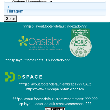
Ordem:
Filtragem
???jsp.layout.footer-default.indexado???
???jsp.layout.footer-default.suportado???
???jsp.layout.footer-default.embrapa???
SAC:
https://www.embrapa.br/fale-conosco
???jsp.layout.footer-default.creativecommons1???
???
jsp.layout.footer-default.creativecommons2???