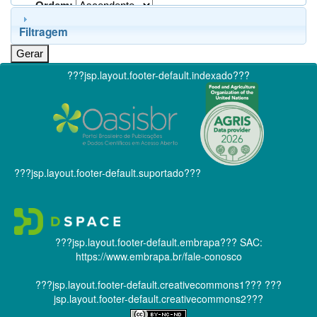
Ordem:
Filtragem
???jsp.layout.footer-default.indexado???
???jsp.layout.footer-default.suportado???
???jsp.layout.footer-default.embrapa???
SAC:
https://www.embrapa.br/fale-conosco
???jsp.layout.footer-default.creativecommons1???
???
jsp.layout.footer-default.creativecommons2???