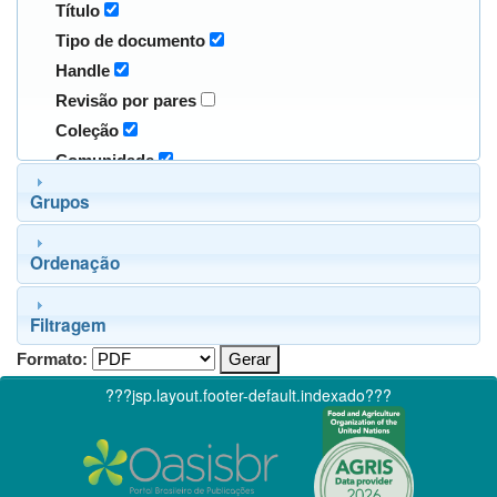
Título
Tipo de documento
Handle
Revisão por pares
Coleção
Comunidade
Grupos
Ordenação
Filtragem
Formato:
???jsp.layout.footer-default.indexado???