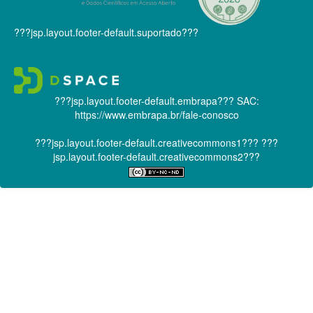
???jsp.layout.footer-default.suportado???
???jsp.layout.footer-default.embrapa???
SAC:
https://www.embrapa.br/fale-conosco
???jsp.layout.footer-default.creativecommons1???
???
jsp.layout.footer-default.creativecommons2???