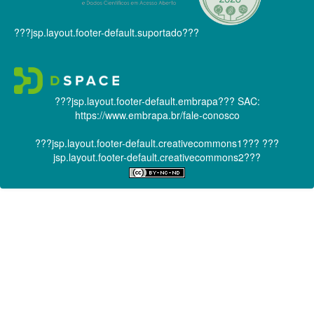
???jsp.layout.footer-default.suportado???
???jsp.layout.footer-default.embrapa???
SAC:
https://www.embrapa.br/fale-conosco
???jsp.layout.footer-default.creativecommons1???
???
jsp.layout.footer-default.creativecommons2???