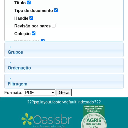
Título
Tipo de documento
Handle
Revisão por pares
Coleção
Comunidade
Grupos
Ordenação
Filtragem
Formato:
???jsp.layout.footer-default.indexado???