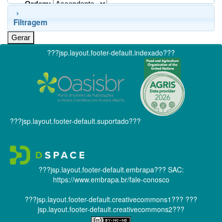
Ordem:
Filtragem
???jsp.layout.footer-default.indexado???
???jsp.layout.footer-default.suportado???
???jsp.layout.footer-default.embrapa???
SAC:
https://www.embrapa.br/fale-conosco
???jsp.layout.footer-default.creativecommons1???
???
jsp.layout.footer-default.creativecommons2???