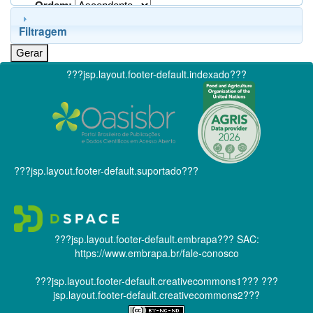
Ordem:
Filtragem
???jsp.layout.footer-default.indexado???
???jsp.layout.footer-default.suportado???
???jsp.layout.footer-default.embrapa???
SAC:
https://www.embrapa.br/fale-conosco
???jsp.layout.footer-default.creativecommons1???
???
jsp.layout.footer-default.creativecommons2???