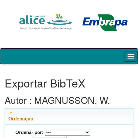
Skip
navigation
Exportar BibTeX
Autor : MAGNUSSON, W.
Ordenação
Ordenar por: