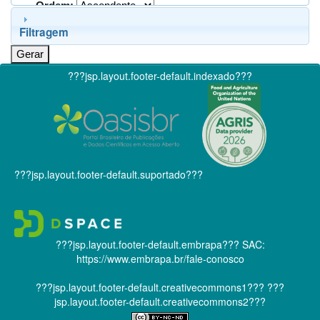
Ordem:
Filtragem
???jsp.layout.footer-default.indexado???
???jsp.layout.footer-default.suportado???
???jsp.layout.footer-default.embrapa???
SAC:
https://www.embrapa.br/fale-conosco
???jsp.layout.footer-default.creativecommons1???
???
jsp.layout.footer-default.creativecommons2???