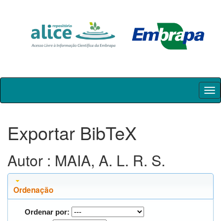
Skip
navigation
Exportar BibTeX
Autor : MAIA, A. L. R. S.
Ordenação
Ordenar por: