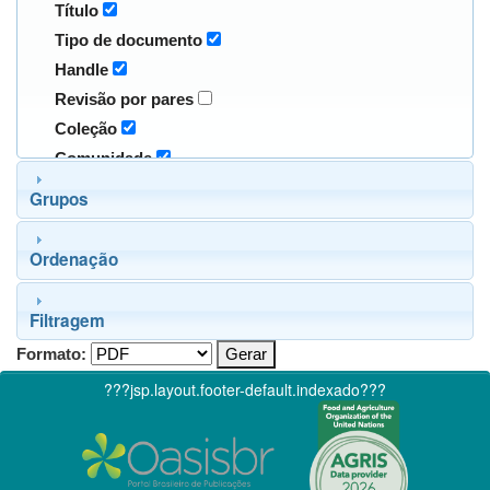
Título
Tipo de documento
Handle
Revisão por pares
Coleção
Comunidade
Grupos
Ordenação
Filtragem
Formato:
???jsp.layout.footer-default.indexado???