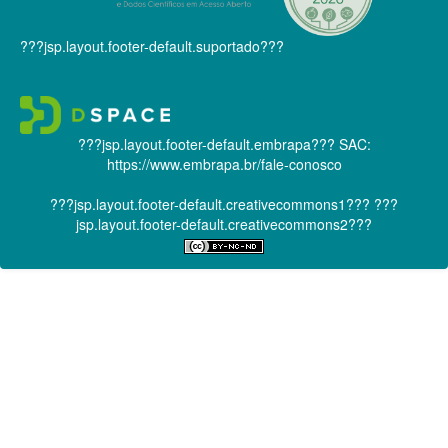
???jsp.layout.footer-default.suportado???
???jsp.layout.footer-default.embrapa???
SAC:
https://www.embrapa.br/fale-conosco
???jsp.layout.footer-default.creativecommons1???
???
jsp.layout.footer-default.creativecommons2???