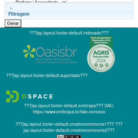
Ordem:
Filtragem
???jsp.layout.footer-default.indexado???
???jsp.layout.footer-default.suportado???
???jsp.layout.footer-default.embrapa???
SAC:
https://www.embrapa.br/fale-conosco
???jsp.layout.footer-default.creativecommons1???
???
jsp.layout.footer-default.creativecommons2???