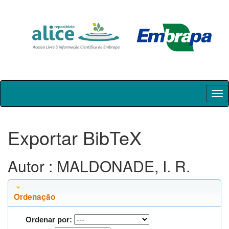
Skip
navigation
Exportar BibTeX
Autor : MALDONADE, I. R.
Ordenação
Ordenar por: