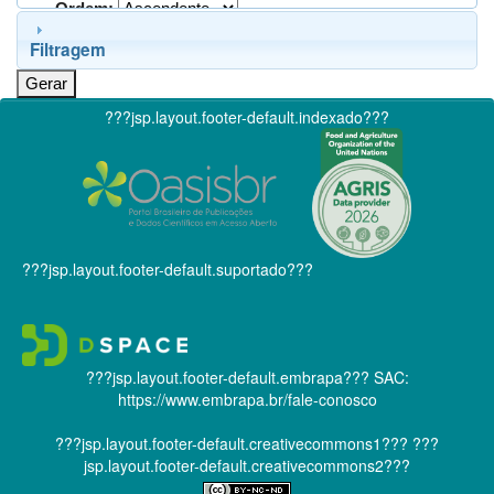
Ordem:
Filtragem
???jsp.layout.footer-default.indexado???
???jsp.layout.footer-default.suportado???
???jsp.layout.footer-default.embrapa???
SAC:
https://www.embrapa.br/fale-conosco
???jsp.layout.footer-default.creativecommons1???
???
jsp.layout.footer-default.creativecommons2???