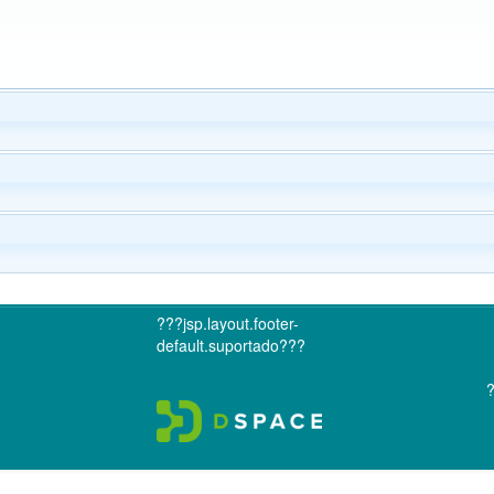
???jsp.layout.footer-
default.suportado???
?