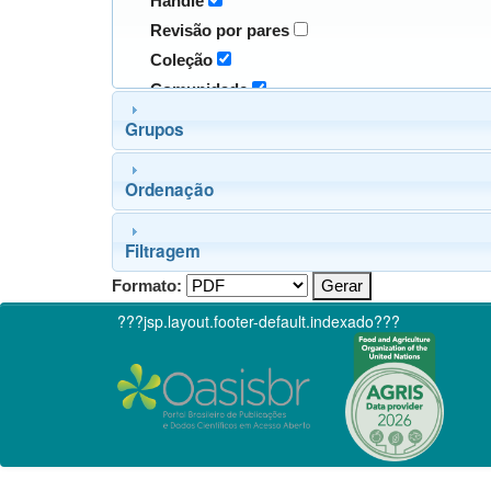
Handle
Revisão por pares
Coleção
Comunidade
Grupos
Ordenação
Filtragem
Formato:
???jsp.layout.footer-default.indexado???