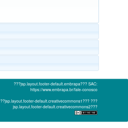
???jsp.layout.footer-default.embrapa???
SAC:
https://www.embrapa.br/fale-conosco
??jsp.layout.footer-default.creativecommons1???
???
jsp.layout.footer-default.creativecommons2???