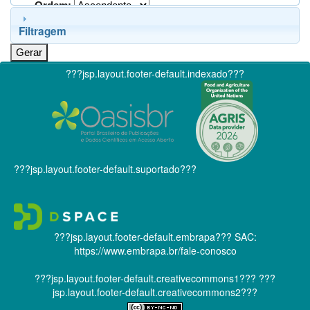
Ordem:
Filtragem
???jsp.layout.footer-default.indexado???
???jsp.layout.footer-default.suportado???
???jsp.layout.footer-default.embrapa???
SAC:
https://www.embrapa.br/fale-conosco
???jsp.layout.footer-default.creativecommons1???
???
jsp.layout.footer-default.creativecommons2???