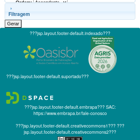
Ordem:
Filtragem
???jsp.layout.footer-default.indexado???
???jsp.layout.footer-default.suportado???
???jsp.layout.footer-default.embrapa???
SAC:
https://www.embrapa.br/fale-conosco
???jsp.layout.footer-default.creativecommons1???
???
jsp.layout.footer-default.creativecommons2???